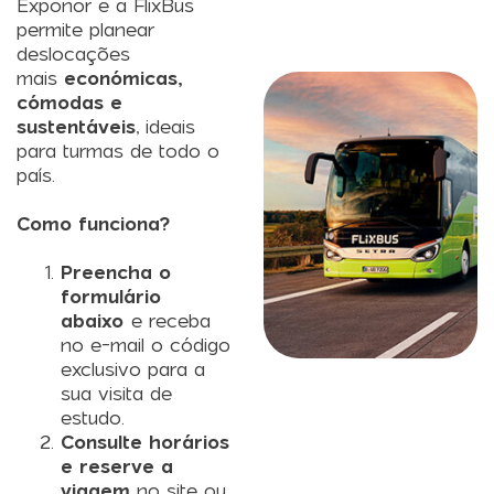
Exponor e a FlixBus
permite planear
deslocações
mais
económicas,
cómodas e
sustentáveis
, ideais
para turmas de todo o
país.
Como funciona?
Preencha o
formulário
abaixo
e receba
no e-mail o código
exclusivo para a
sua visita de
estudo.
Consulte horários
e reserve a
viagem
no site ou