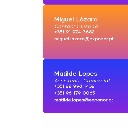
Miguel Lázaro
Contacto Lisboa
+351 91 974 3682
miguel.lazaro@exponor.pt
Matilde Lopes
Assistente Comercial
+351 22 998 1432
+351 96 179 0065
matilde.lopes@exponor.pt