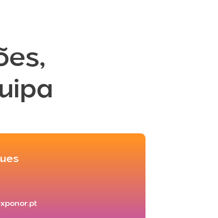
ões,
uipa
gues
xponor.pt