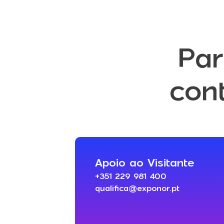
Par
con
Apoio ao Visitante
+351 229 981 400
qualifica@exponor.pt