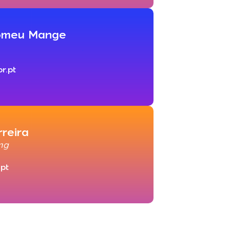
tomeu Mange
r.pt
reira
ng
.pt