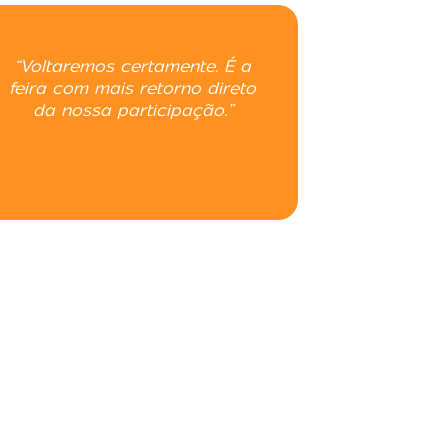
“Voltaremos certamente. É a
“A Qualif
feira com mais retorno direto
para est
da nossa participação.”
alunos e 
prática,