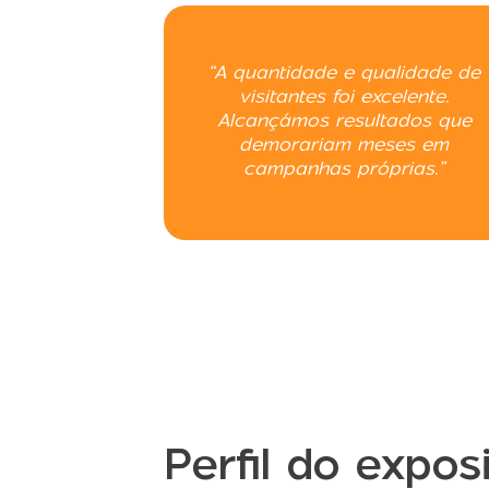
“A quantidade e qualidade de
visitantes foi excelente.
Alcançámos resultados que
demorariam meses em
campanhas próprias.”
Perfil do expos