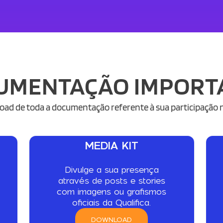
UMENTAÇÃO IMPORT
oad de toda a documentação referente à sua participação na
MEDIA KIT
Divulge a sua presença
através de posts e stories
com imagens ou grafismos
oficiais da Qualifica.
DOWNLOAD