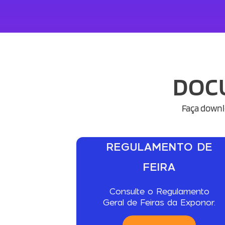
DOC
Faça downl
REGULAMENTO DE
FEIRA
Consulte o Regulamento
Geral de Feiras da Exponor.