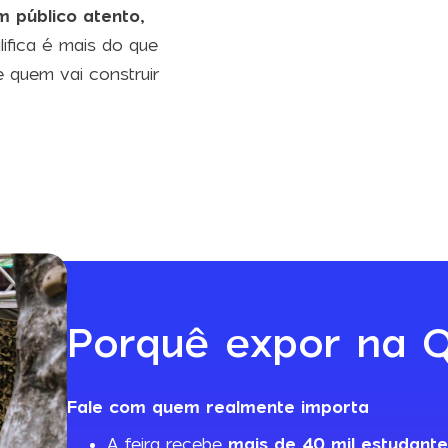
m público atento,
lifica é mais do que
e quem vai construir
Porquê expor na Q
Fale com quem realmente importa
A feira recebe
mais de 40 mil estudante