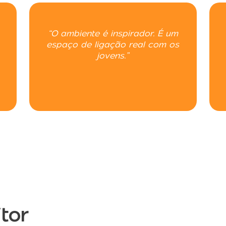
“O ambiente é inspirador. É um
espaço de ligação real com os
jovens.”
itor