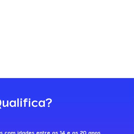
ualifica?
s com idades entre os 14 e os 20 anos
,