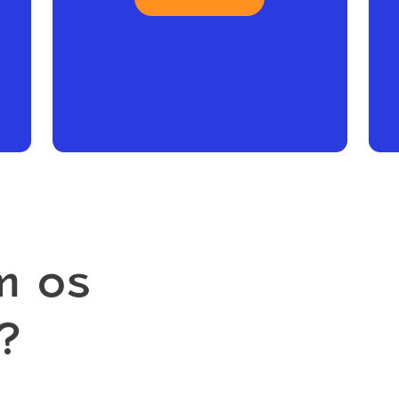
m os
?