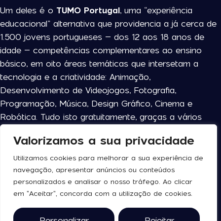
Um deles é o
TUMO Portugal
, uma “experiência
educacional” alternativa que providencia a já cerca de
1.500 jovens portugueses – dos 12 aos 18 anos de
idade – competências complementares ao ensino
básico, em oito áreas temáticas que intersetam a
tecnologia e a criatividade: Animação,
Desenvolvimento de Videojogos, Fotografia,
Programação, Música, Design Gráfico, Cinema e
Robótica. Tudo isto gratuitamente, graças a vários
parceiros e mecenas de referência, nos polos de
Valorizamos a sua privacidade
Coimbra, Lisboa e Porto.
Utilizamos cookies para melhorar a sua experiência de
Outro dos programas em destaque no “Create the
navegação, apresentar anúncios ou conteúdos
Future” é o
‘Bora Jovens
, projeto de empregabilidade
personalizados e analisar o nosso tráfego. Ao clicar
lançada pela Coca-Cola Europacific Partners em
em "Aceitar", concorda com a utilização de cookies.
Portugal. Desenhada para capacitar e acompanhar
alunos (entre os 18 e os 25 anos) em situação de
Personalizar
Rejeitar