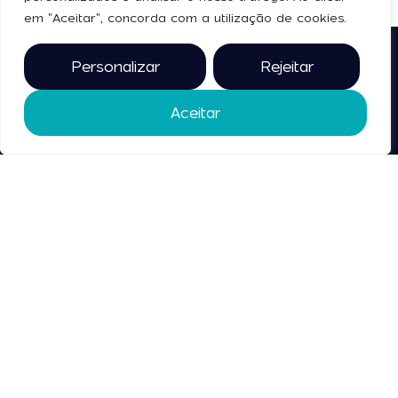
em "Aceitar", concorda com a utilização de cookies.
Personalizar
Rejeitar
Siga-nos
Legal
Política de Privacidade
Aceitar
Termos e Condições
Contacte-
nos
2025 © todos os direitos
reservados