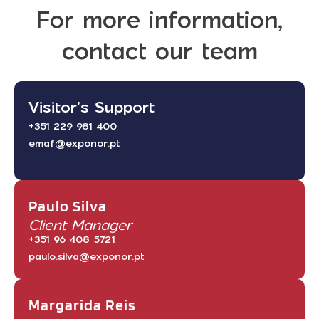
For more information,
contact our team
Visitor's Support
+351 229 981 400
emaf@exponor.pt
Paulo Silva
Client Manager
+351 96 408 5721
paulo.silva@exponor.pt
Margarida Reis