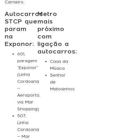
Carneiro.
Autocarros
Metro
STCP que
mais
param
próximo
na
com
Exponor:
ligação a
autocarros:
601
,
paragem
Casa da
“Exponor”
Música
(Linha
Senhor
Cordoaria
de
–
Matosinhos
Aeroporto,
via Mar
Shopping)
507
,
Linha
Cordoaria
– Mar