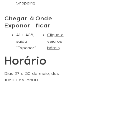
Shopping
Chegar à
Onde
Exponor
ficar
A1 + A28,
Clique e
saída
veja os
“Exponor”
hóteis
Horário
Dias 27 a 30 de maio, das
10h00 às 18h00