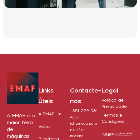
Links
Contacte-
Legal
Úteis
nos
Política de
Privacidade
+351 229 981
A EMAF
A EMAF é a
Termos e
400
Condições
maior feira
(chamada para
Visitar
de
rede fixa
máquinas,
nacional)
Bilheteira