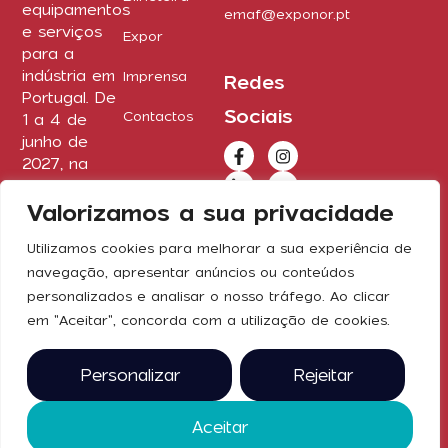
equipamentos
emaf@exponor.pt
e serviços
Expor
para a
indústria em
Imprensa
Redes
Portugal. De
Sociais
Contactos
1 a 4 de
junho de
2027, na
Exponor.
Valorizamos a sua privacidade
2025 © todos
os direitos
reservados
Utilizamos cookies para melhorar a sua experiência de
navegação, apresentar anúncios ou conteúdos
personalizados e analisar o nosso tráfego. Ao clicar
em "Aceitar", concorda com a utilização de cookies.
Personalizar
Rejeitar
Aceitar