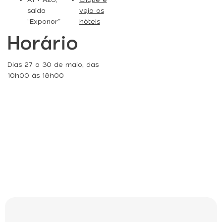
saída
veja os
“Exponor”
hóteis
Horário
Dias 27 a 30 de maio, das
10h00 às 18h00