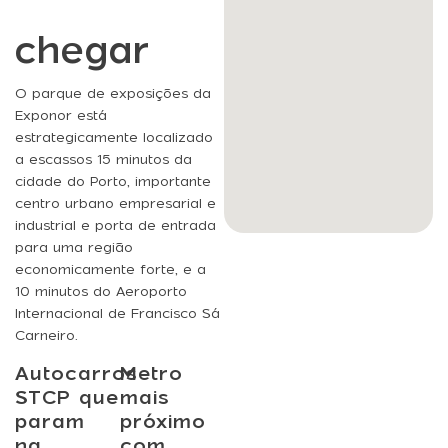
chegar
O parque de exposições da
Exponor está
estrategicamente localizado
a escassos 15 minutos da
cidade do Porto, importante
centro urbano empresarial e
industrial e porta de entrada
para uma região
economicamente forte, e a
10 minutos do Aeroporto
Internacional de Francisco Sá
Carneiro.
Autocarros
Metro
STCP que
mais
param
próximo
na
com