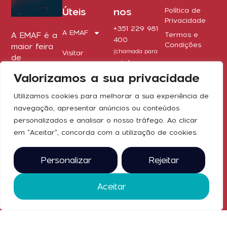
Úteis
nos
Política de
Privacidade
+351 229 981
A EMAF
A EMAF é a
Termos e
400
Condições
maior feira
(chamada para
Visitar
de
rede fixa
máquinas,
Bilheteira
nacional)
Valorizamos a sua privacidade
equipamentos
emaf@exponor.pt
e serviços
Expor
Utilizamos cookies para melhorar a sua experiência de
para a
navegação, apresentar anúncios ou conteúdos
indústria em
Imprensa
personalizados e analisar o nosso tráfego. Ao clicar
Redes
Portugal. De
em "Aceitar", concorda com a utilização de cookies.
Contactos
1 a 4 de
Sociais
junho de
2027, na
Personalizar
Rejeitar
Exponor.
2025 © todos
Aceitar
os direitos
reservados