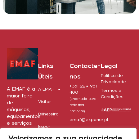
Links
Contacte-
Legal
Úteis
nos
Política de
Privacidade
+351 229 981
A EMAF é a
A EMAF
Termos e
400
maior feira
Condições
(chamada para
Visitar
de
rede fixa
máquinas,
nacional)
Bilheteira
equipamentos
emaf@exponor.pt
e serviços
Expor
para a
Valorizamos a sua privacidade
indústria em
Imprensa