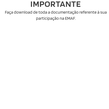
IMPORTANTE
Faça download de toda a documentação referente à sua
participação na EMAF.
REGULAMENTO GERAL DE FEIRAS
Consulte o Regulamento Geral de Feiras da Exponor.
DOWNLOAD