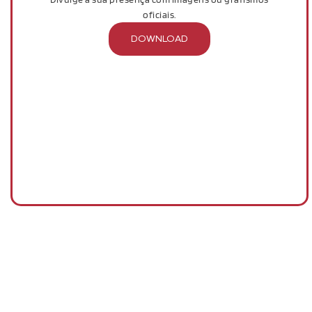
oficiais.
DOWNLOAD
MEDIA KIT
Divulge a sua presença através de posts e stories com
imagens ou grafismos oficiais da EMAF.
DOWNLOAD