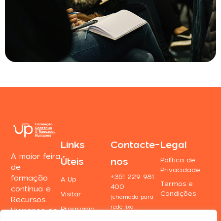
Links
Contacte-
Legal
A maior feira
Úteis
nos
Política de
de
Privacidade
+351 229 981
formação
A Up
Termos e
400
contínua e
Condições
Visitar
(chamada para
Recursos
rede fixa
Programa
Humanos de
nacional)