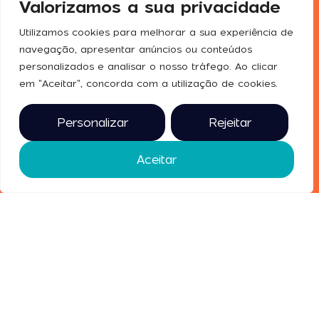
Portugal
Valorizamos a sua privacidade
Expositores
upformacao@exponor.pt
chega à
Expor
Exponor.
Utilizamos cookies para melhorar a sua experiência de
Contactos
Dias 15 e 16
navegação, apresentar anúncios ou conteúdos
Redes
de outubro
personalizados e analisar o nosso tráfego. Ao clicar
aposte em
Sociais
em "Aceitar", concorda com a utilização de cookies.
si.
2025 © todos
Personalizar
Rejeitar
os direitos
reservados
Aceitar