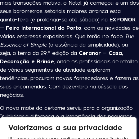
mais transações motiva, o Natal, já começou e um dos
seus barómetros setoriais maiores arranca esta
quinta-feira (e prolonga-se até sábado) na
EXPONOR
– Feira Internacional do Porto
, com as novidades de
várias empresas expositoras. Que terão no foco
The
Essence of Simple
(a essência da simplicidade), ou
seja, o tema da 29.ª edição da
Ceranor – Casa,
Decoração e Brinde
, onde os profissionais de retalho
de vários segmentos de atividade exploram
tendências, procuram novos fornecedores e fazem as
suas encomendas. Com dezembro na bússola dos
negócios.
O novo mote do certame serviu para a organização
“sublinhar a diferença e a importância dos pequenos
elementos e detalhes na criação de ambientes
Valorizamos a sua privacidade
harmoniosos e equilibrados, conciliando num mesmo
Utilizamos cookies para melhorar a sua experiência de