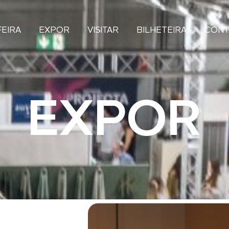
FEIRA
EXPOR
VISITAR
BILHETEIRA
CONT
EXPOR