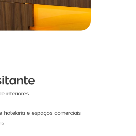
sitante
e interiores
e hotelaria e espaços comerciais
ms