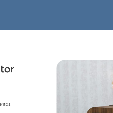
itor
entos