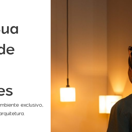
Sua
de
es
mbiente exclusivo,
rquitetura.