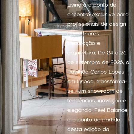
Living é o ponto de
encontro exclusivo para
profissionais de design
de interiores,
decoração e
arquitetura. De 24 a 26
de setembro de 2026, o
Pavilhão Carlos Lopes,
em Lisboa, transforma-
se num showroom de
tendências, inovação e
elegância. Feel Balance
é o ponto de partida
desta edição da