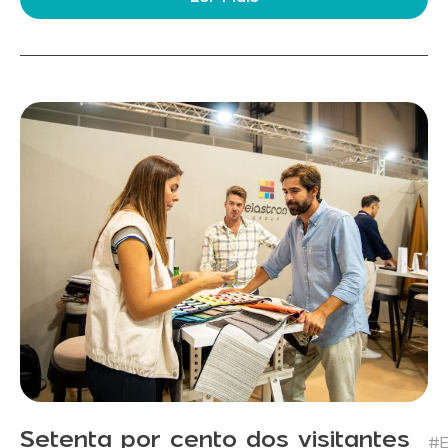
Setenta por cento dos visitantes
#E