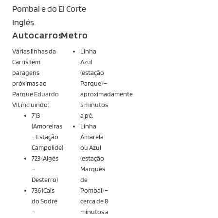
Pombal e do El Corte
Inglés.
Autocarros
Metro
Várias linhas da
Linha
Carris têm
Azul
paragens
(estação
próximas ao
Parque) –
Parque Eduardo
aproximadamente
VII, incluindo:
5 minutos
713
a pé.
(Amoreiras
Linha
– Estação
Amarela
Campolide)
ou Azul
723 (Algés
(estação
–
Marquês
Desterro)
de
736 (Cais
Pombal) –
do Sodré
cerca de 8
–
minutos a