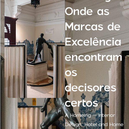
Onde as
Marcas de
Excelência
encontram
os
decisores
certos
A Homeing – Interior
Design, Hotel and Home