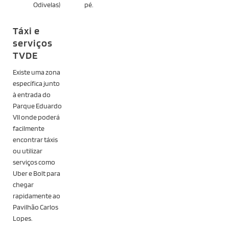
Odivelas)
pé.
Táxi e
serviços
TVDE
Existe uma zona
específica junto
à entrada do
Parque Eduardo
VII onde poderá
facilmente
encontrar táxis
ou utilizar
serviços como
Uber e Bolt para
chegar
rapidamente ao
Pavilhão Carlos
Lopes.