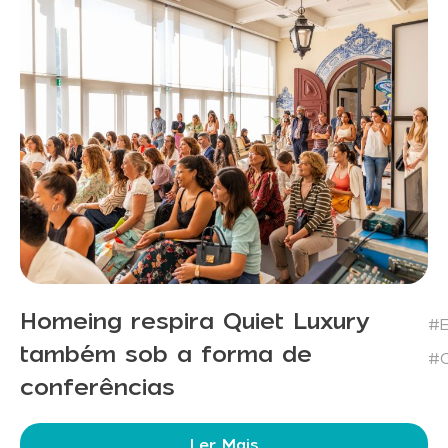
Homeing respira Quiet Luxury
#E
também sob a forma de
#C
conferências
Ler Mais