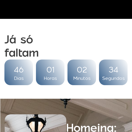
Já só
faltam
46
01
02
32
Dias
Horas
Minutos
Segundos
Homeing: