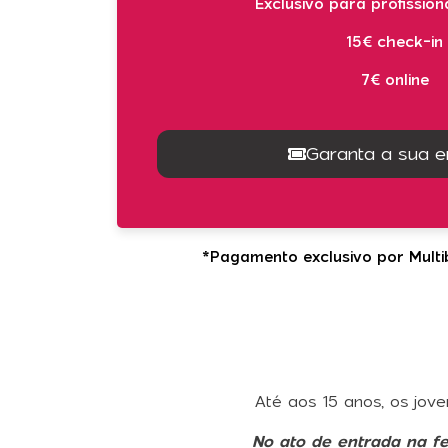
Exclusivo para profission
15€ check-in
7€ online
Garanta a sua e
*Pagamento exclusivo por Mult
Até aos 15 anos, os jov
No ato de entrada na f