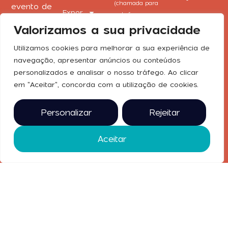
(chamada para
evento de
Expor
rede fixa
joalharia,
nacional)
Valorizamos a sua privacidade
Contactos
ourivesaria e
relojoaria em
portojoia@exponor.pt
Utilizamos cookies para melhorar a sua experiência de
Portugal. De
navegação, apresentar anúncios ou conteúdos
17 a 20 de
personalizados e analisar o nosso tráfego. Ao clicar
setembro de
Redes
2026, na
em "Aceitar", concorda com a utilização de cookies.
Sociais
Exponor.
Personalizar
Rejeitar
2025 © todos
os direitos
reservados
Aceitar