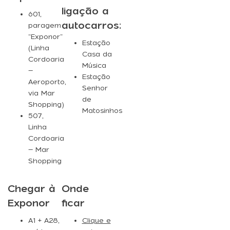
ligação a
601
,
autocarros:
paragem
“Exponor”
Estação
(Linha
Casa da
Cordoaria
Música
–
Estação
Aeroporto,
Senhor
via Mar
de
Shopping)
Matosinhos
507
,
Linha
Cordoaria
– Mar
Shopping
Chegar à
Onde
Exponor
ficar
A1 + A28,
Clique e