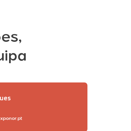
es,
uipa
gues
xponor.pt