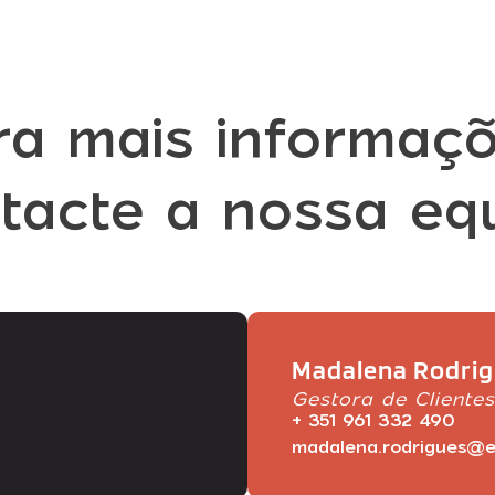
ra mais informaçõ
tacte a nossa eq
Madalena Rodri
Gestora de Clientes
+ 351 961 332 490
madalena.rodrigues@e