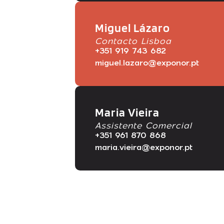
Miguel Lázaro
Contacto Lisboa
+351 919 743 682
miguel.lazaro@exponor.pt
Maria Vieira
Assistente Comercial
+351 961 870 868
maria.vieira@exponor.pt