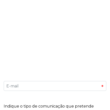
Subscreva a Nossa Newsletter
Quer estar sempre informado sobre os próximos
eventos, tendências de mercado e novidades
exclusivas? Inscreva-se na nossa newsletter e seja
o primeiro a saber sobre as feiras, congressos e
oportunidades que fazem a diferença no mundo
dos negócios. Descubra conteúdos exclusivos,
dicas para expositores e organizadores, e
mantenha-se conectado a tudo o que acontece
na Exponor.