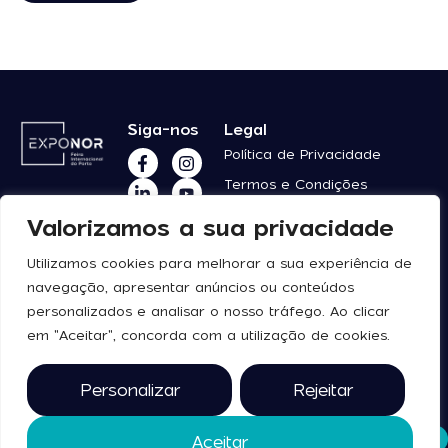
Siga-nos
Legal
Política de Privacidade
Termos e Condições
Valorizamos a sua privacidade
Contacte-
nos
Utilizamos cookies para melhorar a sua experiência de
navegação, apresentar anúncios ou conteúdos
personalizados e analisar o nosso tráfego. Ao clicar
2025 © todos os direitos
reservados
em "Aceitar", concorda com a utilização de cookies.
Personalizar
Rejeitar
Aceitar