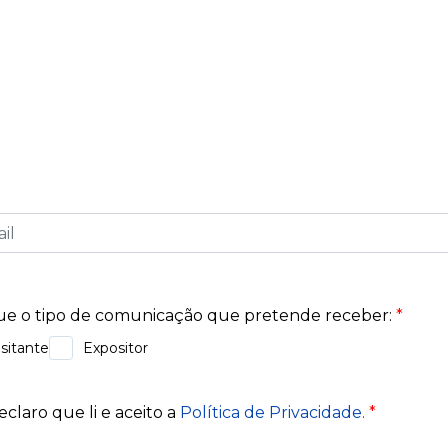
reva a Nossa News
informado sobre os próximos eventos, tendências de 
e na nossa newsletter e seja o primeiro a saber sobre 
fazem a diferença no mundo dos negócios. Descubra co
ores e organizadores, e mantenha-se conectado a tud
Exponor.