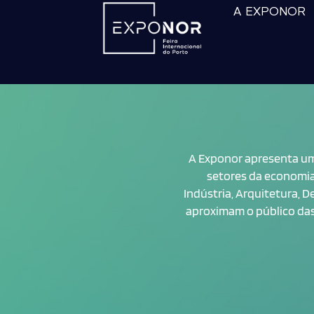
A EXPONOR
A Exponor apresenta um 
setores da economia
Indústria, Arquitetura, 
aproximam o público das