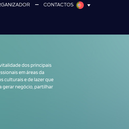
RGANIZADOR
CONTACTOS
italidade dos principais
ssionais em áreas da
 culturais e de lazer que
gerar negócio, partilhar