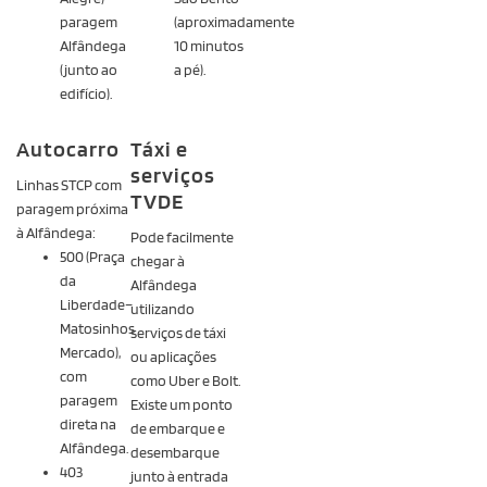
paragem
(aproximadamente
Alfândega
10 minutos
(junto ao
a pé).
edifício).
Autocarro
Táxi e
serviços
Linhas STCP com
TVDE
paragem próxima
à Alfândega:
Pode facilmente
500 (Praça
chegar à
da
Alfândega
Liberdade–
utilizando
Matosinhos
serviços de táxi
Mercado),
ou aplicações
com
como Uber e Bolt.
paragem
Existe um ponto
direta na
de embarque e
Alfândega.
desembarque
403
junto à entrada