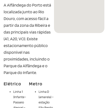
A Alfândega do Porto está
localizada junto ao Rio
Douro, com acesso fácil a
partir da zona da Ribeira e
das principais vias rápidas
(A1, A20, VCI). Existe
estacionamento público
disponível nas
proximidades, incluindo o
Parque da Alfândega e o
Parque do Infante.
Elétrico
Metro
Linha 1
Linha D
(Infante–
(amarela) –
Passeio
estação
Alegre) –
São Bento