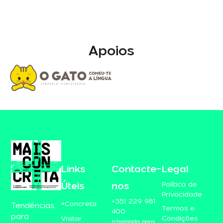
Apoios
Links
Contacte-
Legal
Úteis
nos
Política de
Privacidade
+351 229 981
+Concreta
Tendências
Termos e
400
para
Condições
Visitar
(chamada para