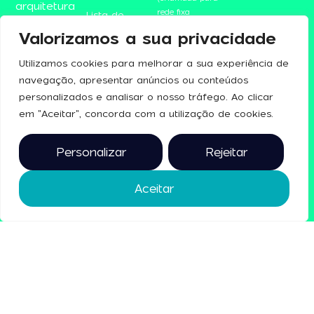
arquitetura
rede fixa
Lista de
e design de
nacional)
Expositores
Valorizamos a sua privacidade
interiores. 6
maisconcreta@exponor.pt
Bilheteira
e 7 de
Utilizamos cookies para melhorar a sua experiência de
novembro,
Programa
navegação, apresentar anúncios ou conteúdos
na
Redes
Expor
personalizados e analisar o nosso tráfego. Ao clicar
Alfândega
Contactos
do Porto.
Sociais
em "Aceitar", concorda com a utilização de cookies.
2025 © todos
os direitos
Personalizar
Rejeitar
reservados
Aceitar