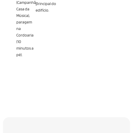
(Campanhã–
principal do
Casa da
edifício.
Música),
paragem
na
Cordoaria
(10
minutos a
pé).