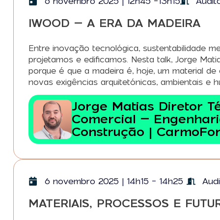
6 novembro 2025 | 12h45 -13h15
Audit
IWOOD – A ERA DA MADEIRA
Entre inovação tecnológica, sustentabilidade 
projetamos e edificamos. Nesta talk, Jorge Mat
porque é que a madeira é, hoje, um material de
novas exigências arquitetónicas, ambientais e
Jorge Matias Diretor T
Comercial – Engenhari
Construção | CarmoFo
6 novembro 2025 | 14h15 - 14h25
Audi
MATERIAIS, PROCESSOS E FUTU