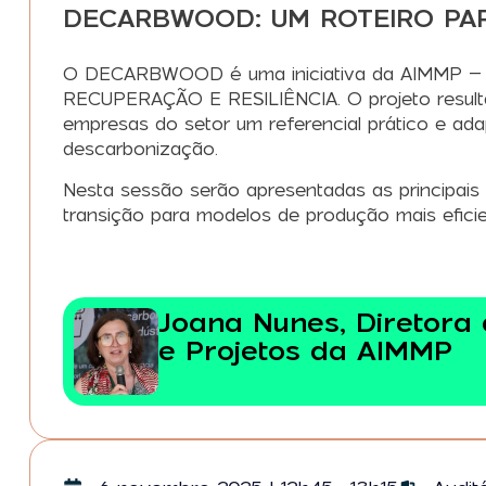
DECARBWOOD: UM ROTEIRO PAR
O DECARBWOOD é uma iniciativa da AIMMP – Ass
RECUPERAÇÃO E RESILIÊNCIA. O projeto resulta d
empresas do setor um referencial prático e ad
descarbonização.
Nesta sessão serão apresentadas as principai
transição para modelos de produção mais efici
Joana Nunes, Diretora
e Projetos da AIMMP