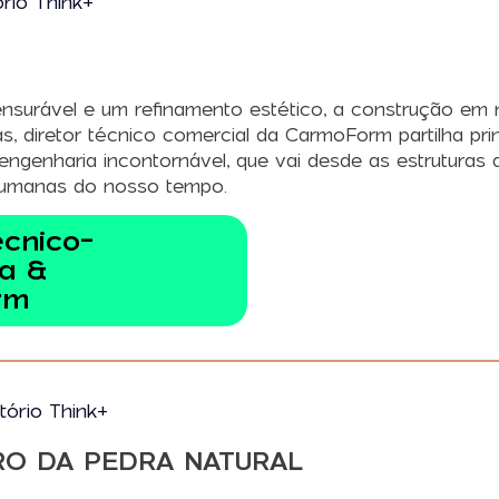
ório Think+
mensurável e um refinamento estético, a construção e
ias, diretor técnico comercial da CarmoForm partilha p
 engenharia incontornável, que vai desde as estruturas
 humanas do nosso tempo.
écnico-
a &
rm
tório Think+
RO DA PEDRA NATURAL