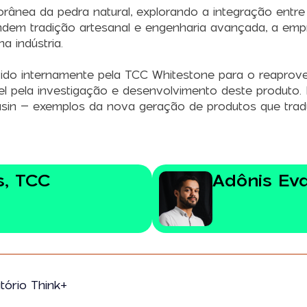
nea da pedra natural, explorando a integração entre i
fundem tradição artesanal e engenharia avançada, a e
na indústria.
vido internamente pela TCC Whitestone para o reaprov
l pela investigação e desenvolvimento deste produto.
asin – exemplos da nova geração de produtos que tr
s, TCC
Adônis Eva
tório Think+