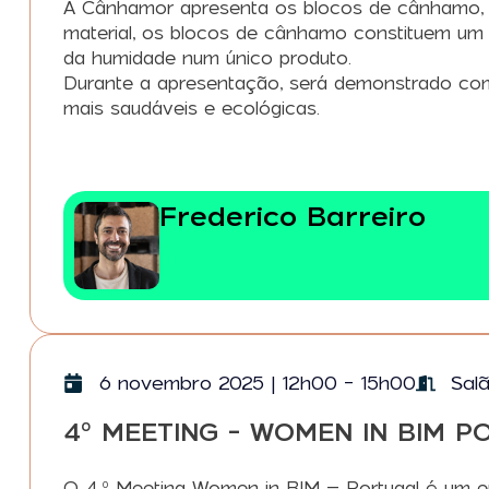
A Cânhamor apresenta os blocos de cânhamo, um
material, os blocos de cânhamo constituem um s
da humidade num único produto.
Durante a apresentação, será demonstrado como
mais saudáveis e ecológicas.
Frederico Barreiro
6 novembro 2025 | 12h00 - 15h00
Sal
4º MEETING - WOMEN IN BIM P
O 4.º Meeting Women in BIM – Portugal é um en