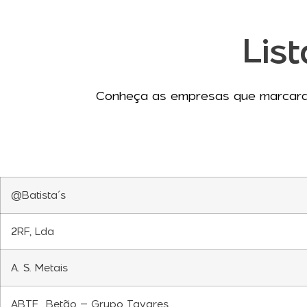
Lis
Conheça as empresas que marcaram
@Batista´s
2RF, Lda
A. S. Metais
ABTF Betão – Grupo Tavares