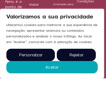
Condições
feira, é o
Visitar
(chamada para
ponto de
rede fixa
Bilheteira
encontro
nacional)
Valorizamos a sua privacidade
nacional da
Expor
concreta@exponor.pt
Arquitetura,
Contactos
Utilizamos cookies para melhorar a sua experiência de
Construção,
navegação, apresentar anúncios ou conteúdos
Design e
personalizados e analisar o nosso tráfego. Ao clicar
Redes
Engenharia.
em "Aceitar", concorda com a utilização de cookies.
De 18 a 21
Sociais
de
novembro
Personalizar
Rejeitar
de 2026, na
Exponor
Aceitar
2025 © todos
os direitos
reservados