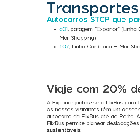
Transportes
Autocarros STCP que pa
601
, paragem “Exponor” (Linha 
Mar Shopping)
507
, Linha Cordoaria – Mar Sh
Viaje com 20% d
A Exponor juntou-se à FlixBus para fac
os nossos visitantes têm um desco
autocarro da FlixBus até ao Porto. 
FlixBus permite planear deslocaçõe
sustentáveis
.