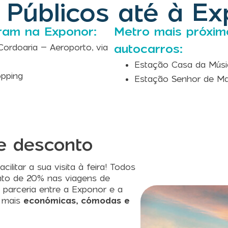
 Públicos até à E
ram na Exponor:
Metro mais próxim
autocarros:
Cordoaria – Aeroporto, via
Estação Casa da Músi
opping
Estação Senhor de Ma
e desconto
ilitar a sua visita à feira! Todos
nto de 20% nas viagens de
A parceria entre a Exponor e a
s mais
económicas, cómodas e