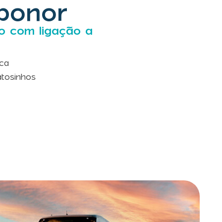
xponor
o com ligação a
ca
tosinhos