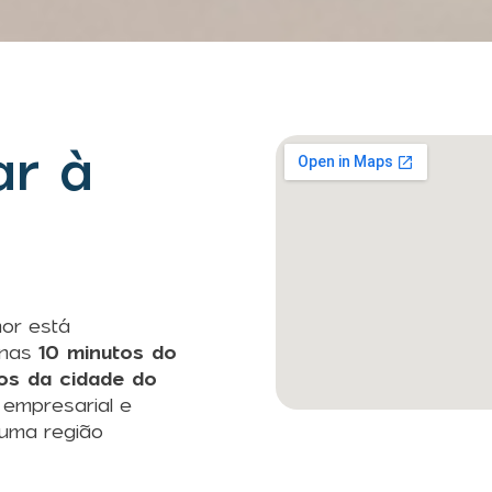
r à
or está
enas
10 minutos do
os da cidade do
 empresarial e
 uma região