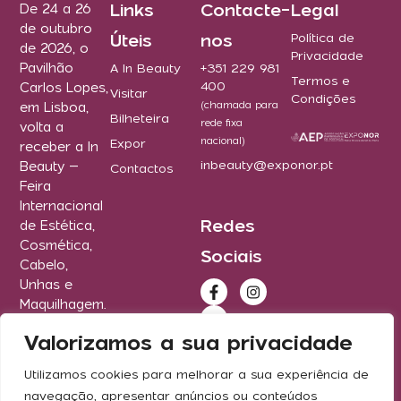
Links
Contacte-
Legal
De 24 a 26
de outubro
Úteis
nos
Política de
de 2026, o
Privacidade
Pavilhão
A In Beauty
+351 229 981
Termos e
400
Carlos Lopes,
Visitar
Condições
(chamada para
em Lisboa,
Bilheteira
rede fixa
volta a
nacional)
Expor
receber a In
inbeauty@exponor.pt
Beauty –
Contactos
Feira
Internacional
Redes
de Estética,
Cosmética,
Sociais
Cabelo,
Unhas e
Maquilhagem.
2025 © todos
Valorizamos a sua privacidade
os direitos
reservados
Utilizamos cookies para melhorar a sua experiência de
navegação, apresentar anúncios ou conteúdos