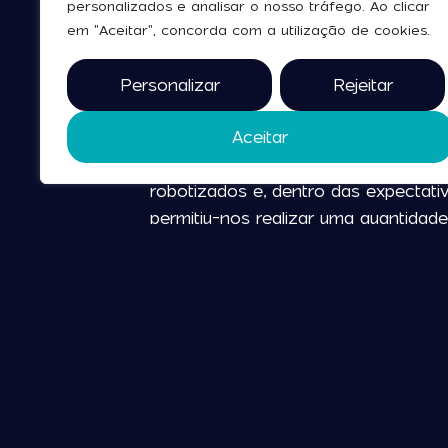
personalizados e analisar o nosso tráfego. Ao clicar
Para trás ficou uma feira de “altís
em "Aceitar", concorda com a utilização de cookies.
Homes
, a quem a exposição providen
do sistema operativo que desenvolveu
Personalizar
Rejeitar
operações e eficiência em tempo rea
Para
Hugo Almeida
, diretor de mar
Aceitar
soluções
,
a feira correu igualment
robotizados e, dentro das expectati
permitiu-nos realizar uma quantidad
consumo -, uma boa parte de excele
Carlos Costa
, técnico de suporte d
notória da 360 Tech Industry, quer n
profissionais. “Recebemos no noss
nossas propostas e que poderão efet
Duas perspetivas que, de uma forma 
Tech Industry
de 2026. De resto, em