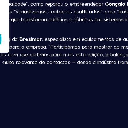
sima qualidade”, como reparou o empreendedor
Gonçalo 
ciou “variadíssimos contactos qualificados”, para “tra
 e que transforma edifícios e fábricas em sistemas int
l.
keting da
Bresimar
, especialista em equipamentos de au
e bem para a empresa. “Participámos para mostrar ao 
vas com que partimos para mais esta edição, o balanço
e muito relevante de contactos – desde a indústria t
nte qualidade e com potencial de resultarem em negó
a
EPL – Mecatrónica & Robótica
, alinhou pelo mesmo
a qualidade das empresas expositoras participantes que
o
stand
várias empresas com peso assinalável no merc
ivar-se em negócio”, manifestou, ao fazer um balanço
geral, servem de ilustração ao balanço feito pela mas
 linha com a leitura da organização, que, pela voz do