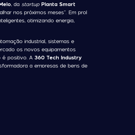
Melo
, da
startup
Planta Smart
balhar nos próximos meses”. Em prol
eligentes, otimizando energia,
tomação industrial, sistemas e
mercado os novos equipamentos
 é positivo. A
360 Tech Industry
ransformadora a empresas de bens de
cio nas próximas semanas/meses”.
 diapasão e sublinhou a evolução
r na qualidade dos visitantes
ado que mostraram interesse nas
 positivo.
sa empresarial que participou na
360
diretor-geral da Exponor
,
Diogo