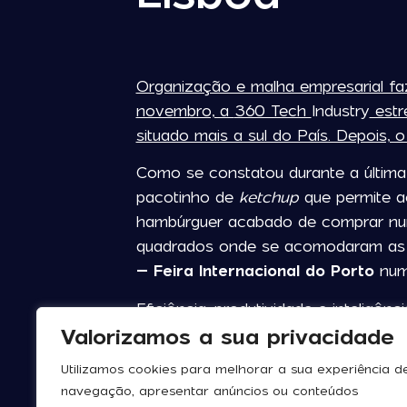
Organização e malha empresarial faz
novembro, a
360 Tech
Industry
estr
situado mais a sul do País. Depois,
Como se constatou durante a últim
pacotinho de
ketchup
que permite a
hambúrguer acabado de comprar nu
quadrados onde se acomodaram as m
– Feira Internacional do Porto
num 
Eficiência, produtividade e inteligên
Valorizamos a sua privacidade
corredores da mostra. E igualmente 
tendências emergentes da Indústria 4
Utilizamos cookies para melhorar a sua experiência d
sustentabilidade ambiental nas empr
navegação, apresentar anúncios ou conteúdos