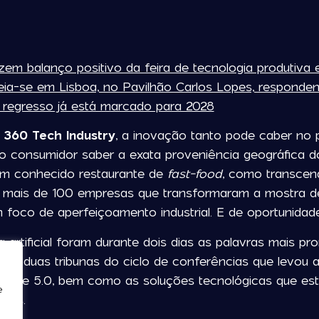
em balanço positivo da feira de tecnologia produtiva
eia-se em Lisboa, no Pavilhão Carlos Lopes, responde
 o regresso já está marcado para 2028
a
360 Tech Industry
, a inovação tanto pode caber no 
o consumidor saber a exata proveniência geográfica d
m conhecido restaurante de
fast-food
, como transcend
ais de 100 empresas que transformaram a mostra de
foco de aperfeiçoamento industrial. E de oportunidad
cia artificial foram durante dois dias as palavras mais p
nas duas tribunas do ciclo de conferências que levou a
.0 e 5.0, bem como as soluções tecnológicas que estão 
e
esas.