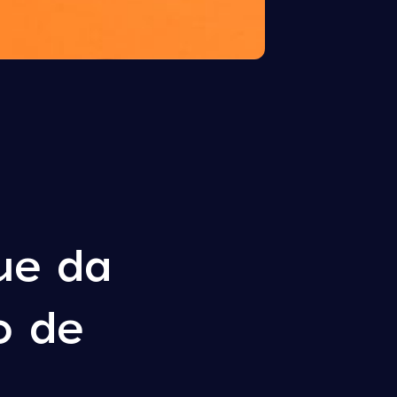
ue da
o de