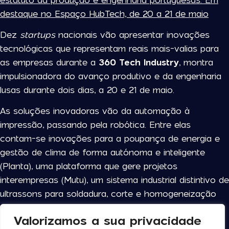
destaque no Espaço HubTech, de 20 a 21 de maio
Dez
startups
nacionais vão apresentar inovações
tecnológicas que representam reais mais-valias para
as empresas durante a
360 Tech Industry
, montra
impulsionadora do avanço produtivo e da engenharia
lusas durante dois dias, a 20 e 21 de maio.
As soluções inovadoras vão da automação à
impressão, passando pela robótica. Entre elas
contam-se inovações para a poupança de energia e
gestão de clima de forma autónoma e inteligente
(Planta), uma plataforma que gere projetos
interempresas (Mutu), um sistema industrial distintivo de
ultrassons para soldadura, corte e homogeneização
de líquidos (Proximity Formula) – uma área dominada
Valorizamos a sua privacidade
por empresas alemãs, francesas e americanas -,