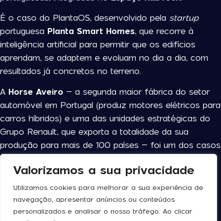
É o caso do PlantaOS, desenvolvido pela
startup
portuguesa
Planta Smart Homes
, que recorre à
inteligência artificial para permitir que os edifícios
aprendam, se adaptem e evoluam no dia a dia, com
resultados já concretos no terreno.
A
Horse Aveiro
– a segunda maior fábrica do setor
automóvel em Portugal (produz motores elétricos para
carros híbridos) e uma das unidades estratégicas do
Grupo Renault, que exporta a totalidade da sua
produção para mais de 100 países – foi um dos casos
de estudo. E onde o sistema operativo da empresa
Valorizamos a sua privacidade
criada Gonçalo Melo (especialista em design de
produto digital, sistemas baseados em IA e inovação
Utilizamos cookies para melhorar a sua experiência de
arquitetónica) permitiu gerar poupanças de 18% em
navegação, apresentar anúncios ou conteúdos
energia e 27% em custos de manutenção.
personalizados e analisar o nosso tráfego. Ao clicar