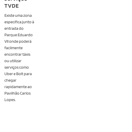
TVDE
Existe uma zona
específica junto à
entrada do
Parque Eduardo
VII onde poderá
facilmente
encontrar táxis
ou utilizar
serviços como
Uber e Bolt para
chegar
rapidamente ao
Pavilhão Carlos
Lopes.