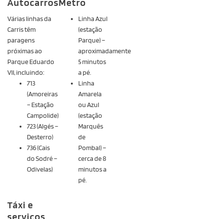
Autocarros
Metro
Várias linhas da
Linha Azul
Carris têm
(estação
paragens
Parque) –
próximas ao
aproximadamente
Parque Eduardo
5 minutos
VII, incluindo:
a pé.
713
Linha
(Amoreiras
Amarela
– Estação
ou Azul
Campolide)
(estação
723 (Algés –
Marquês
Desterro)
de
736 (Cais
Pombal) –
do Sodré –
cerca de 8
Odivelas)
minutos a
pé.
Táxi e
serviços