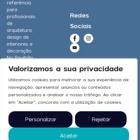
referência
para
Redes
profissionais
de
Sociais
arquitetura,
design de
interiores e
decoração.
No Pavilhão
Carlos Lopes,
Valorizamos a sua privacidade
Lisboa.
Utilizamos cookies para melhorar a sua experiência de
2025 © todos
os direitos
navegação, apresentar anúncios ou conteúdos
reservados
personalizados e analisar o nosso tráfego. Ao clicar
em "Aceitar", concorda com a utilização de cookies.
Personalizar
Rejeitar
Aceitar