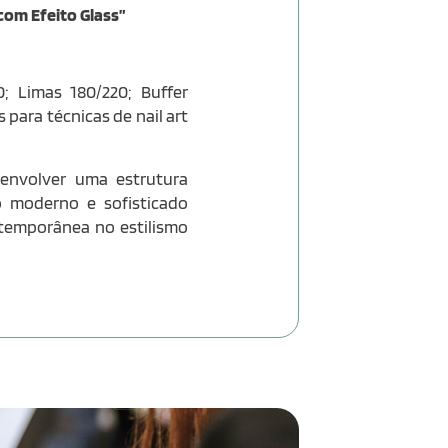
com Efeito Glass”
0; Limas 180/220; Buffer
para técnicas de nail art
senvolver uma estrutura
o moderno e sofisticado
ntemporânea no estilismo