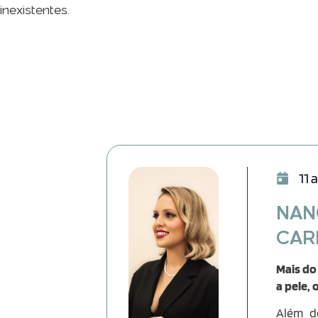
inexistentes.
11 
NAN
CAR
Mais do
a pele,
Além d