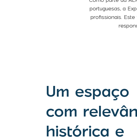
Como parte da AEP,
portuguesas, a Exp
profissionais. Est
respon
Um espaço
com relevân
histórica e