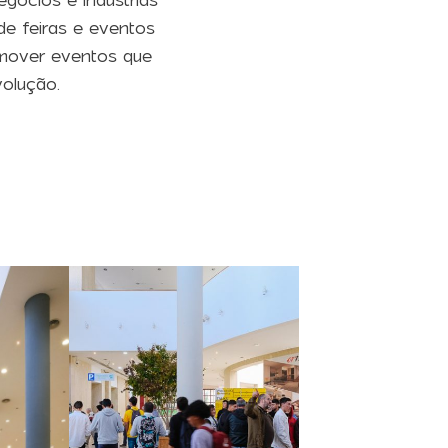
gócios e indústrias
de feiras e eventos
romover eventos que
olução.