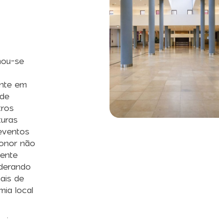
nou-se
ente em
 de
tros
turas
 eventos
ponor não
gente
iderando
ais de
ia local