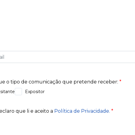
informado sobre os próximos eventos, tendências de 
e na nossa newsletter e seja o primeiro a saber sobre 
fazem a diferença no mundo dos negócios. Descubra co
ores e organizadores, e mantenha-se conectado a tud
Exponor.