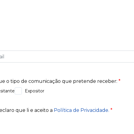
informado sobre os próximos eventos, tendências de 
e na nossa newsletter e seja o primeiro a saber sobre 
fazem a diferença no mundo dos negócios. Descubra co
ores e organizadores, e mantenha-se conectado a tud
Exponor.