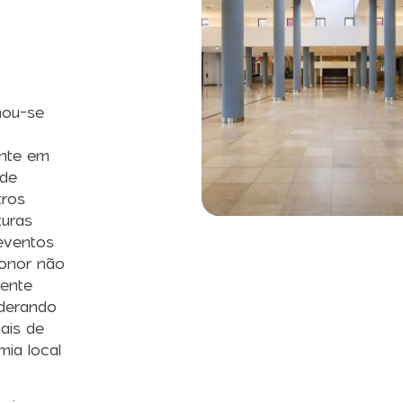
nou-se
ente em
 de
tros
turas
 eventos
ponor não
gente
iderando
ais de
ia local