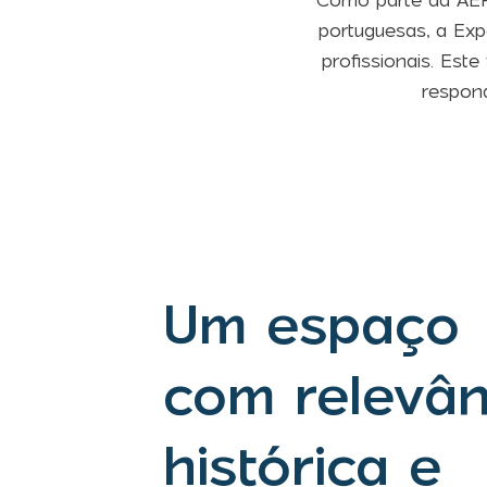
Como parte da AEP,
portuguesas, a Exp
profissionais. Est
respon
Um espaço
com relevân
histórica e