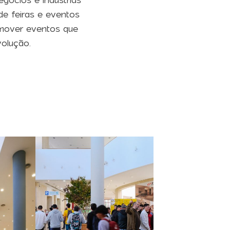
gócios e indústrias
de feiras e eventos
romover eventos que
olução.