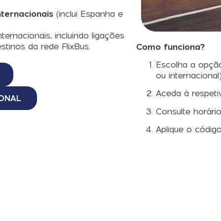
ternacionais
(inclui Espanha e
ternacionais, incluindo ligações
tinos da rede FlixBus.
Como funciona?
Escolha a opçã
ou internacional)
Aceda à respeti
ONAL
Consulte horário
Aplique o códig