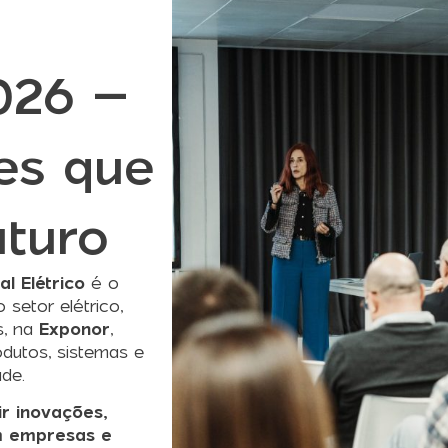
2026 –
es que
uturo
al Elétrico
é o
 setor elétrico,
s, na
Exponor
,
dutos, sistemas e
ade.
r inovações,
m empresas e