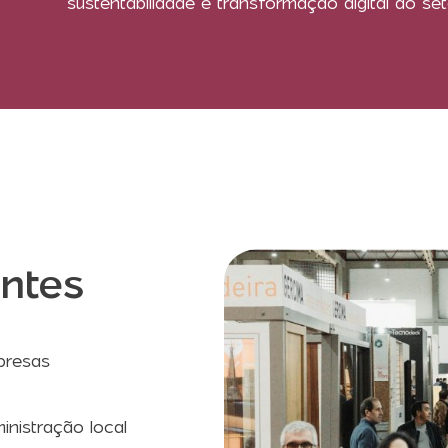
sustentabilidade e transformação digital do set
antes
presas
nistração local