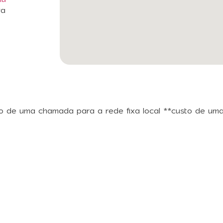
va
o de uma chamada para a rede fixa local **custo de um
reva a Nossa News
informado sobre os próximos eventos, tendências de 
e na nossa newsletter e seja o primeiro a saber sobre 
fazem a diferença no mundo dos negócios. Descubra co
ores e organizadores, e mantenha-se conectado a tud