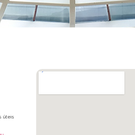
 úteis
nu