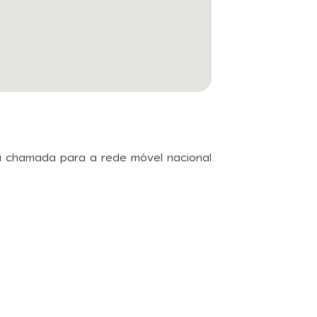
a chamada para a rede móvel nacional
letter
mercado e novidades
as feiras, congressos e
nteúdos exclusivos,
o o que acontece na