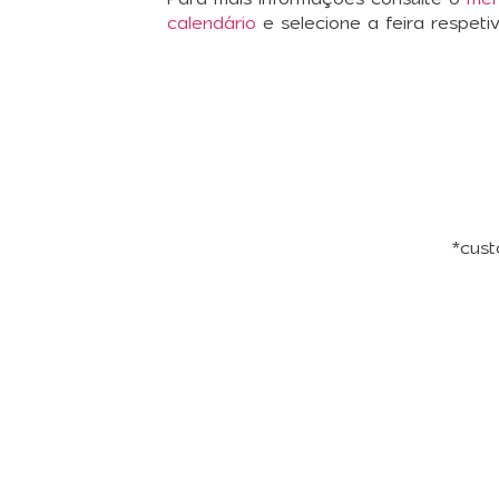
calendário
e selecione a feira respeti
*cust
Subsc
Quer estar sempre 
exclusivas? Inscreva-s
oportunidades que 
dicas para exposit