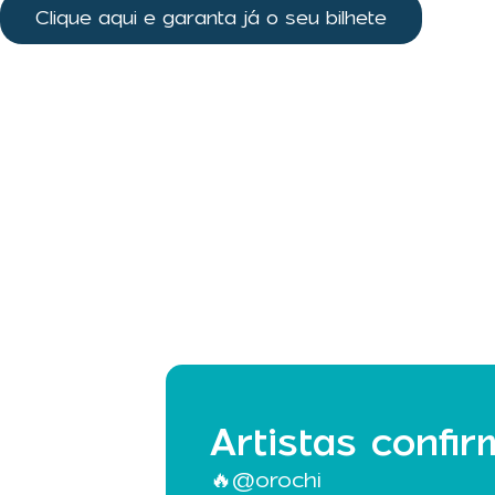
Clique aqui e garanta já o seu bilhete
Artistas confi
🔥@orochi