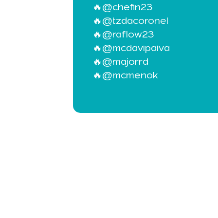
🔥@chefin23
🔥@tzdacoronel
🔥@raflow23
🔥@mcdavipaiva
🔥@majorrd
🔥@mcmenok
Subsc
Quer estar sempre 
exclusivas? Inscreva-s
oportunidades que 
dicas para exposit