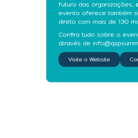
futuro das organizações,
evento oferece também opo
direto com mais de 130 ma
Confira tudo sobre o eve
através de
info@qspsummi
Visite o Website
Co