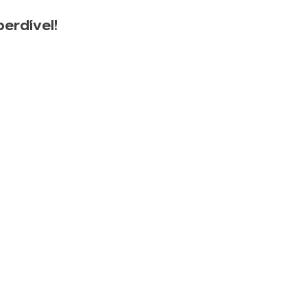
erdível!
letter
mercado e novidades
as feiras, congressos e
nteúdos exclusivos,
o o que acontece na