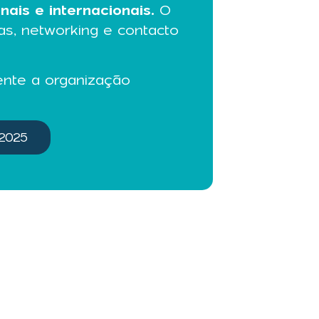
is e internacionais.
O
as, networking e contacto
ente a organização
 2025