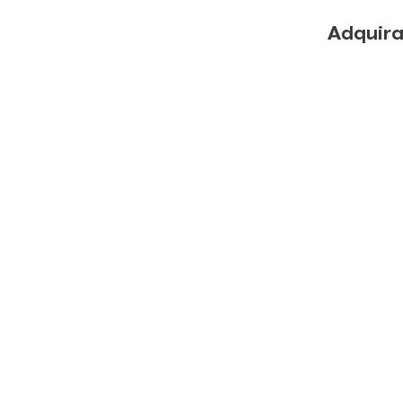
Adquira
Subsc
Quer estar sempre 
exclusivas? Inscreva-s
oportunidades que 
dicas para exposit