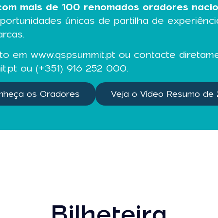
com mais de 100 renomados oradores naciona
rtunidades únicas de partilha de experiênci
rcas.
nto em
www.qspsummit.pt
ou contacte diretam
t.pt
ou (+351) 916 252
000.
nheça os Oradores
Veja o Vídeo Resumo de
Bilheteira