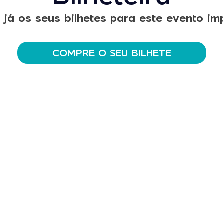
 já os seus bilhetes para este evento imp
COMPRE O SEU BILHETE
reva a Nossa News
informado sobre os próximos eventos, tendências de 
e na nossa newsletter e seja o primeiro a saber sobre 
fazem a diferença no mundo dos negócios. Descubra co
ores e organizadores, e mantenha-se conectado a tud