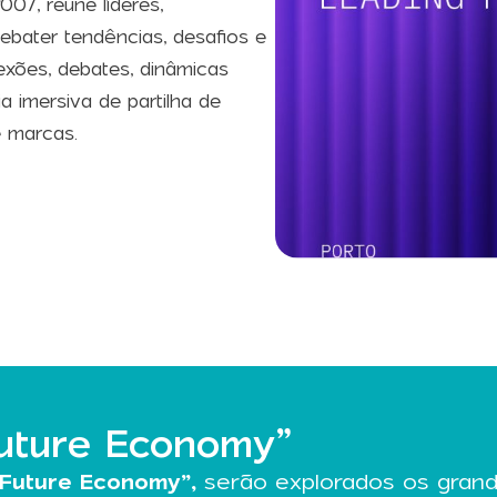
07, reúne líderes,
debater tendências, desafios e
xões, debates, dinâmicas
 imersiva de partilha de
e marcas.
Future Economy”
 Future Economy”,
serão explorados os grand