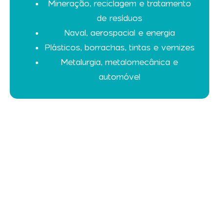
Mineração, reciclagem e tratamento
de resíduos
Naval, aerospacial e energia
Plásticos, borrachas, tintas e vernizes
Metalurgia, metalomecânica e
automóvel
Subscreva a Nossa Newsletter
Quer estar sempre informado sobre os próximos
eventos, tendências de mercado e novidades
exclusivas? Inscreva-se na nossa newsletter e seja
o primeiro a saber sobre as feiras, congressos e
oportunidades que fazem a diferença no mundo
dos negócios. Descubra conteúdos exclusivos,