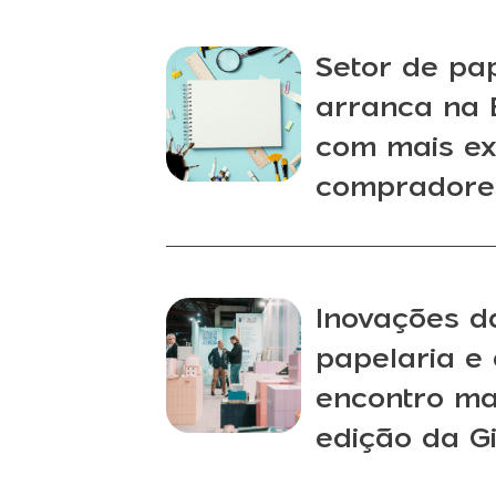
Setor de pap
arranca na 
com mais ex
compradore
Inovações da
papelaria e
encontro ma
edição da G