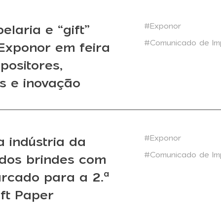
#Exponor
elaria e “gift”
#Comunicado de Im
Exponor em feira
positores,
s e inovação
#Exponor
 indústria da
#Comunicado de Im
 dos brindes com
rcado para a 2.ª
ift Paper