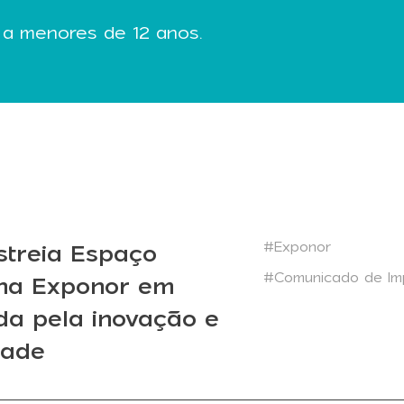
 a menores de 12 anos.
#Exponor
streia Espaço
#Comunicado de Im
 na Exponor em
da pela inovação e
dade