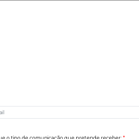
reva a Nossa News
informado sobre os próximos eventos, tendências de 
e na nossa newsletter e seja o primeiro a saber sobre 
fazem a diferença no mundo dos negócios. Descubra co
ores e organizadores, e mantenha-se conectado a tud
Exponor.