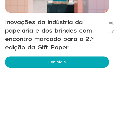
Inovações da indústria da
#E
papelaria e dos brindes com
#C
encontro marcado para a 2.ª
edição da Gift Paper
Ler Mais