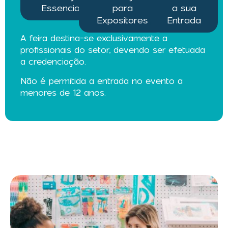
Essenciais
para
a sua
Expositores
Entrada
A feira destina-se exclusivamente a
profissionais do setor, devendo ser efetuada
a credenciação.
Não é permitida a entrada no evento a
menores de 12 anos.