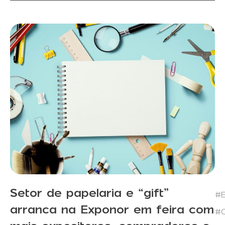
Setor de papelaria e “gift”
#E
arranca na Exponor em feira com
#C