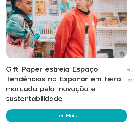
Gift Paper estreia Espaço
#E
Tendências na Exponor em feira
#C
marcada pela inovação e
sustentabilidade
Ler Mais