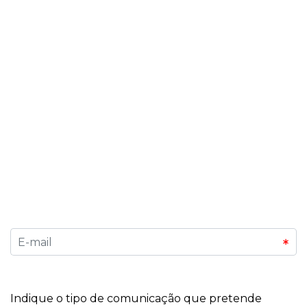
Subscreva a Nossa Newsletter
Quer estar sempre informado sobre os próximos
eventos, tendências de mercado e novidades
exclusivas? Inscreva-se na nossa newsletter e seja
o primeiro a saber sobre as feiras, congressos e
oportunidades que fazem a diferença no mundo
dos negócios. Descubra conteúdos exclusivos,
dicas para expositores e organizadores, e
mantenha-se conectado a tudo o que acontece
na Exponor.