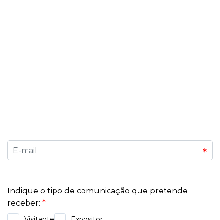
Subscreva a Nossa Newsletter
Quer estar sempre informado sobre os próximos
eventos, tendências de mercado e novidades
exclusivas? Inscreva-se na nossa newsletter e seja
o primeiro a saber sobre as feiras, congressos e
oportunidades que fazem a diferença no mundo
dos negócios. Descubra conteúdos exclusivos,
dicas para expositores e organizadores, e
mantenha-se conectado a tudo o que acontece
na Exponor.