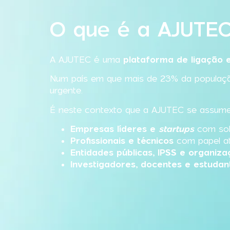
O que é a AJUTE
A AJUTEC é uma
plataforma de ligação e
Num país em que mais de 23% da população
urgente.
É neste contexto que a AJUTEC se assu
Empresas líderes e
startups
com sol
Profissionais e técnicos
com papel at
Entidades públicas, IPSS e organiza
Investigadores, docentes e estudan