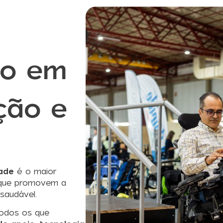
ão em
ção e
dade
é o maior
s que promovem a
 saudável.
todos os que