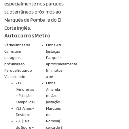
especialmente nos parques
subterrâneos próximos ao
Marquês de Pombal e do El
Corte Inglés.
Autocarros
Metro
Várias linhas da
Linha Azul
Carris têm
(estação
paragens
Parque) –
próximas ao
aproximadamente
Parque Eduardo
5 minutos
VII, incluindo:
a pé.
713
Linha
(Amoreiras
Amarela
– Estação
ou Azul
Campolide)
(estação
723 (Algés –
Marquês
Desterro)
de
736 (Cais
Pombal) –
do Sodré –
cerca de 8