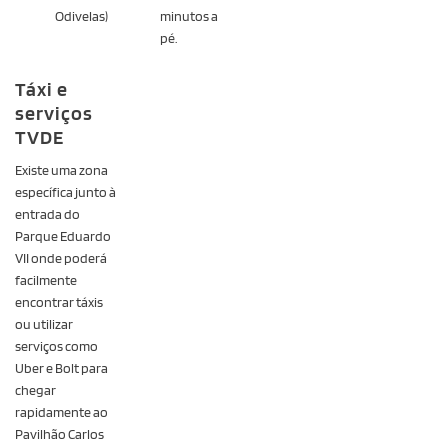
Odivelas)
minutos a
pé.
Táxi e
serviços
TVDE
Existe uma zona
específica junto à
entrada do
Parque Eduardo
VII onde poderá
facilmente
encontrar táxis
ou utilizar
serviços como
Uber e Bolt para
chegar
rapidamente ao
Pavilhão Carlos