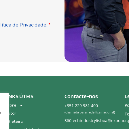
LINKS ÚTEIS
Contacte-nos
L
Po
Sobre
+351 229 981 400
e
(chamada para rede fixa nacional)
Visitar
Te
360techindustrylisboa@exponor.
Bilheteira