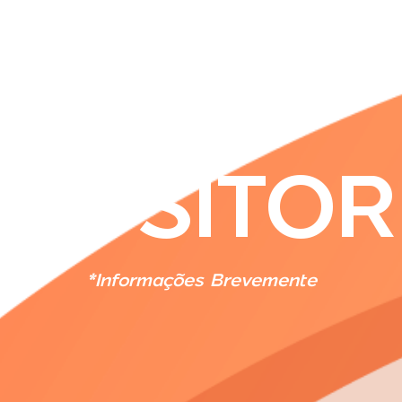
SOBRE
VISITAR
BILHETEIRA
CONCU
XPOSITOR
*Informações Brevemente