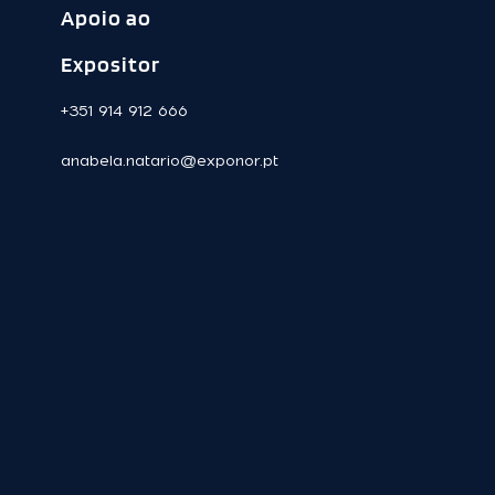
Apoio ao
Expositor
+351 914 912 666
anabela.natario@exponor.pt