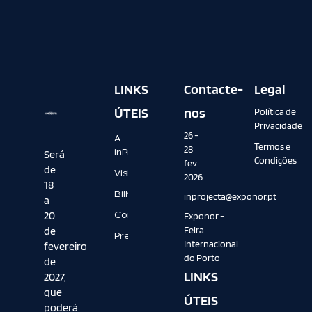
LINKS
Contacte-
Legal
ÚTEIS
nos
Política de
Privacidade
26 -
A
Termos e
28
inProjecta
Será
Condições
fev
de
Visitar
2026
18
Bilheteira
inprojecta@exponor.pt
a
20
Contactos
Exponor -
de
Feira
Press
Internacional
fevereiro
do Porto
de
LINKS
2027,
que
ÚTEIS
poderá