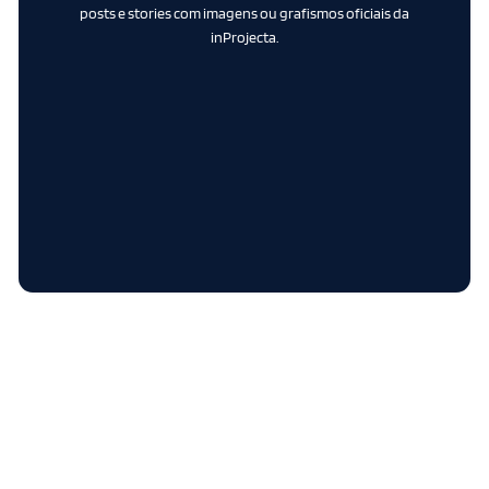
posts e stories com imagens ou grafismos oficiais da
inProjecta.