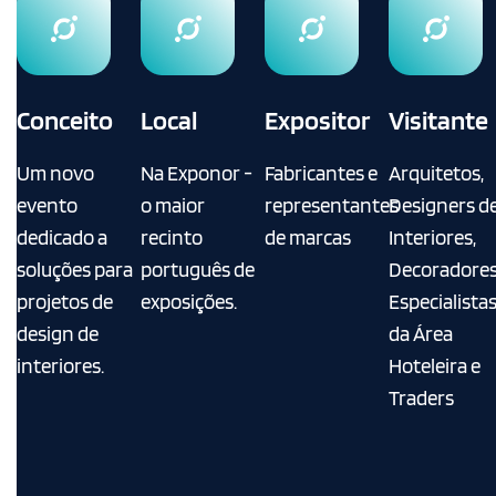
Conceito
Local
Expositor
Visitante
Um novo
Na Exponor -
Fabricantes e
Arquitetos,
evento
o maior
representantes
Designers d
dedicado a
recinto
de marcas
Interiores,
soluções para
português de
Decoradores
projetos de
exposições.
Especialista
design de
da Área
interiores.
Hoteleira e
Traders