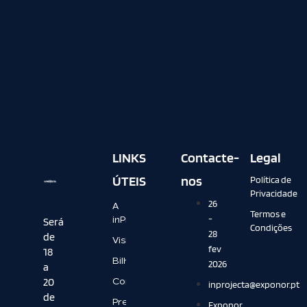
LINKS
Contacte-
Legal
ÚTEIS
nos
Política de
Privacidade
26
A
Termos e
-
inProjecta
Será
Condições
28
de
Visitar
fev
18
Bilheteira
2026
a
20
Contactos
inprojecta@exponor.pt
de
Press
Exponor