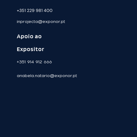
+351 229 981 400
inprojecta@exponor.pt
Apoio ao
Expositor
+351 914 912 666
anabela.natario@exponor.pt