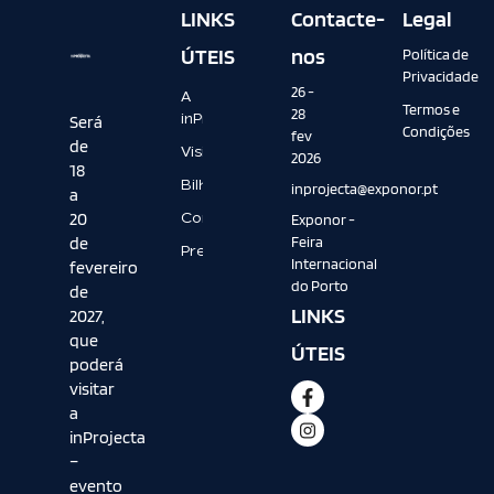
LINKS
Contacte-
Legal
ÚTEIS
nos
Política de
Privacidade
26 -
A
Termos e
28
inProjecta
Será
Condições
fev
de
Visitar
2026
18
Bilheteira
inprojecta@exponor.pt
a
20
Contactos
Exponor -
de
Feira
Press
Internacional
fevereiro
do Porto
de
LINKS
2027,
que
ÚTEIS
poderá
visitar
a
inProjecta
–
evento