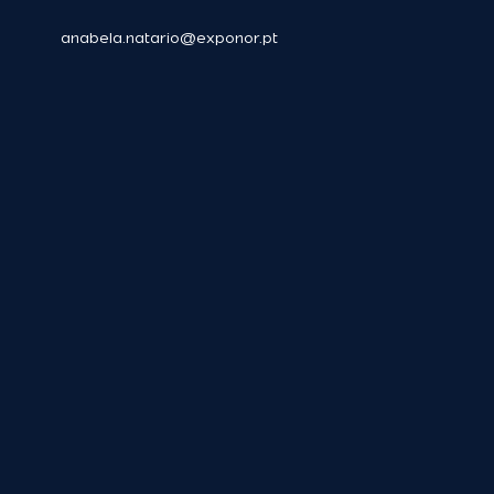
anabela.natario@exponor.pt