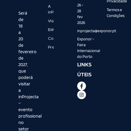
Privacidade
26 -
A
Termos e
28
inProjecta
Será
Condições
fev
de
Visitar
2026
18
Bilheteira
inprojecta@exponor.pt
a
20
Contactos
Exponor -
de
Feira
Press
Internacional
fevereiro
do Porto
de
LINKS
2027,
que
ÚTEIS
poderá
visitar
a
inProjecta
–
evento
profissional
no
setor