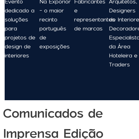
Evento
Na Exponor
Fabricantes
Arquitetos,
dedicado a
- o maior
e
Designers
soluções
recinto
representantes
de Interiore
para
português
de marcas
Decorador
projetos de
de
Especialist
design de
exposições
da Área
interiores
Hoteleira e
Traders
Comunicados de
Imprensa Edição