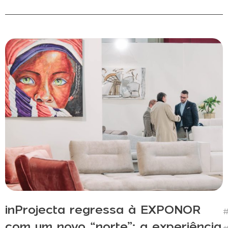
inProjecta regressa à EXPONOR
#
com um novo “norte”: a experiência