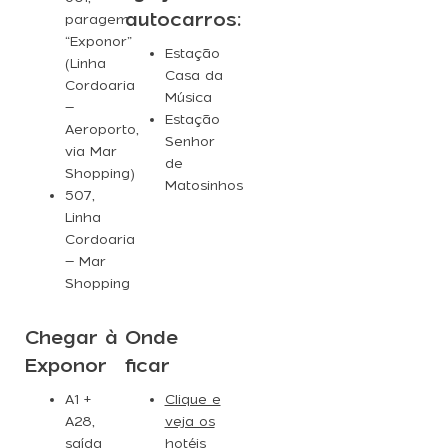
autocarros:
paragem
“Exponor”
Estação
(Linha
Casa da
Cordoaria
Música
–
Estação
Aeroporto,
Senhor
via Mar
de
Shopping)
Matosinhos
507
,
Linha
Cordoaria
– Mar
Shopping
Chegar à
Onde
Exponor
ficar
A1 +
Clique e
A28,
veja os
saída
hotéis