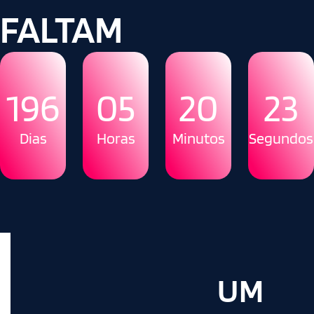
FALTAM
196
05
20
22
Dias
Horas
Minutos
Segundos
UM