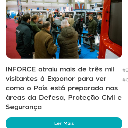
INFORCE atraiu mais de três mil
#E
visitantes à Exponor para ver
#C
como o País está preparado nas
áreas da Defesa, Proteção Civil e
Segurança
Ler Mais