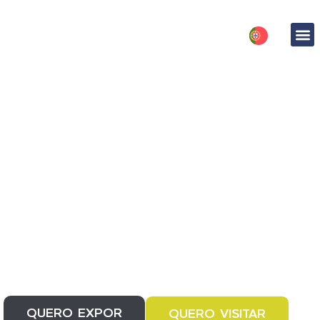
28 a 30 de janeiro 2027
10h - 19h
INFORCE
A feira profissional onde a
segurança se transforma em
ação.
QUERO EXPOR
QUERO VISITAR