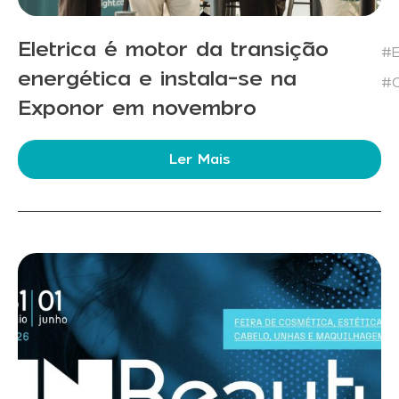
Eletrica é motor da transição
#E
energética e instala-se na
#C
Exponor em novembro
Ler Mais