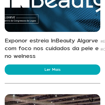
Exponor estreia InBeauty Algarve
#E
com foco nos cuidados da pele e
#C
no welness
Ler Mais