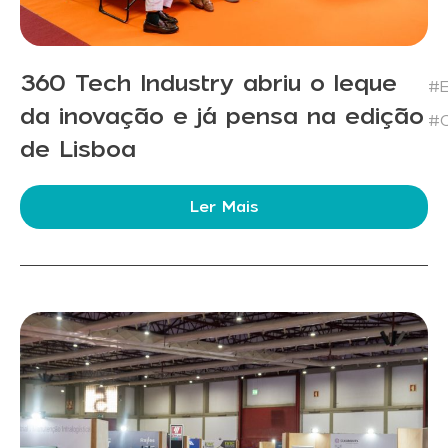
360 Tech Industry abriu o leque
#E
da inovação e já pensa na edição
#C
de Lisboa
Ler Mais