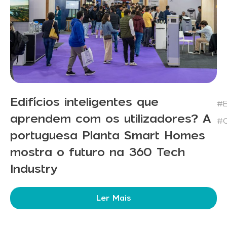
Edifícios inteligentes que
#E
aprendem com os utilizadores? A
#C
portuguesa Planta Smart Homes
mostra o futuro na 360 Tech
Industry
Ler Mais