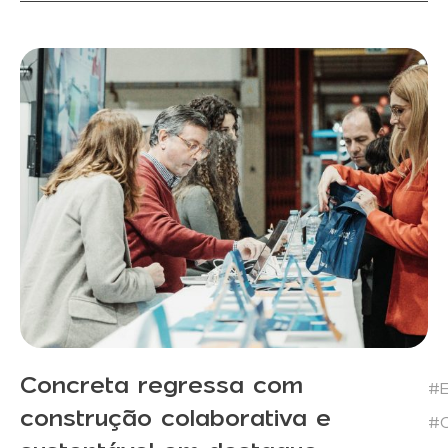
Concreta regressa com
#E
construção colaborativa e
#C