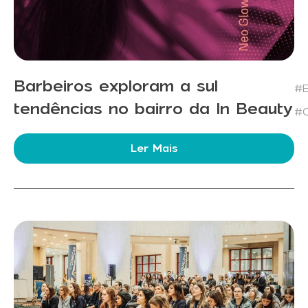
Barbeiros exploram a sul
#E
tendências no bairro da In Beauty
#C
Ler Mais