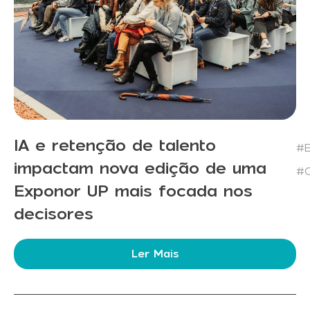
IA e retenção de talento
#E
impactam nova edição de uma
#C
Exponor UP mais focada nos
decisores
Ler Mais