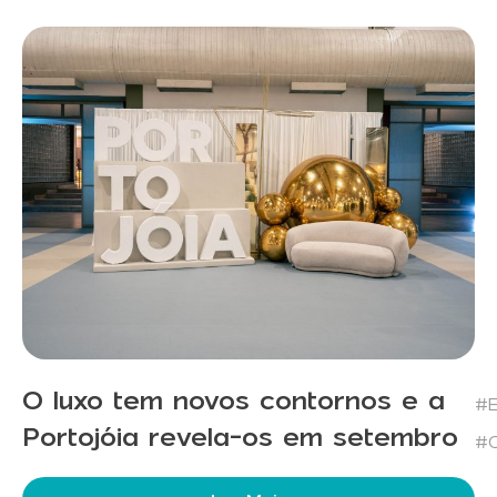
O luxo tem novos contornos e a
#E
Portojóia revela-os em setembro
#C