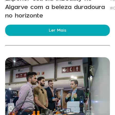
Algarve com a beleza duradoura
#C
no horizonte
Ler Mais