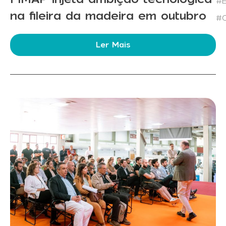
#E
na fileira da madeira em outubro
#C
Ler Mais