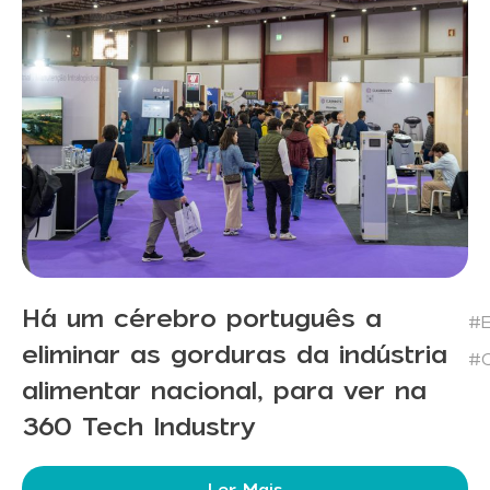
Há um cérebro português a
#E
eliminar as gorduras da indústria
#C
alimentar nacional, para ver na
360 Tech Industry
Ler Mais