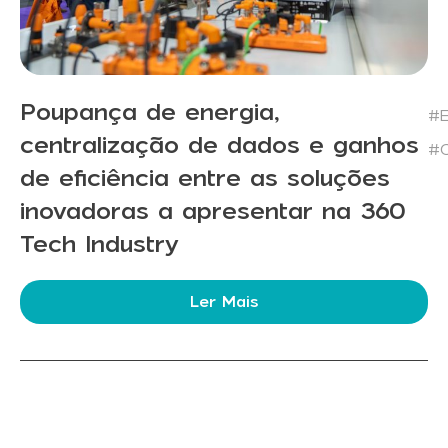
Poupança de energia,
#E
centralização de dados e ganhos
#C
de eficiência entre as soluções
inovadoras a apresentar na 360
Tech Industry
Ler Mais